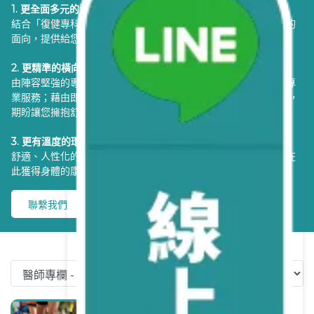
1. 更全面多元的治療面向
結合「復健專科」及「牙科」兩大專業領域。盼透過更全面多元的
面向，提供給您更專業完善的醫療服務，成就精彩生活。
2. 更精準的橫向溝通與評估
由陣容堅強的專業主治醫師群組成，提供復健專科及全科牙醫的專
業服務；藉由即時便利的檢查、 診斷，配合專業團隊的治療計畫，
期盼讓您擁抱舒適健康的生活品質。
3. 更有溫度的環境及服務
舒適、人性化的寬敞診療環境，投注更多關懷與同理心，期待您在
此獲得身體的康復，更能感受到身心靈的放鬆。
聯繫我們
跑步運動傷害完整解析：常見部位、